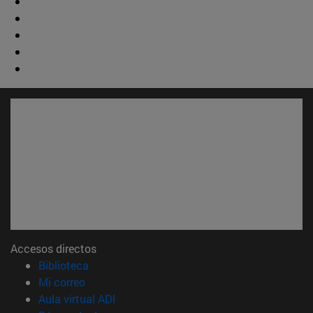
Accesos directos
(abre en nueva ventana)
Biblioteca
(abre en nueva ventana)
Mi correo
(abre en nueva ventana)
Aula virtual ADI