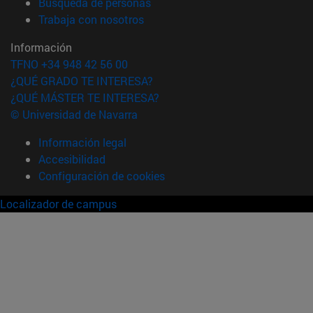
(abre en nueva ventana)
Búsqueda de personas
(abre en nueva ventana)
Trabaja con nosotros
Información
TFNO +34 948 42 56 00
¿QUÉ GRADO TE INTERESA?
¿QUÉ MÁSTER TE INTERESA?
© Universidad de Navarra
Información legal
Accesibilidad
Configuración de cookies
Localizador de campus