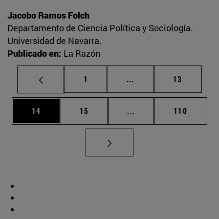
Jacobo Ramos Folch
Departamento de Ciencia Política y Sociología.
Universidad de Navarra.
Publicado en:
La Razón
Página
Páginas intermedias Us
Página
1
...
13
Página
Página
Páginas intermedias U
Página
14
15
...
110