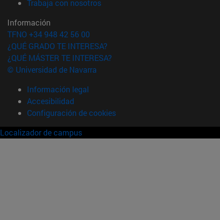
(abre en nueva ventana)
Trabaja con nosotros
Información
TFNO +34 948 42 56 00
¿QUÉ GRADO TE INTERESA?
¿QUÉ MÁSTER TE INTERESA?
© Universidad de Navarra
Información legal
Accesibilidad
Configuración de cookies
Localizador de campus