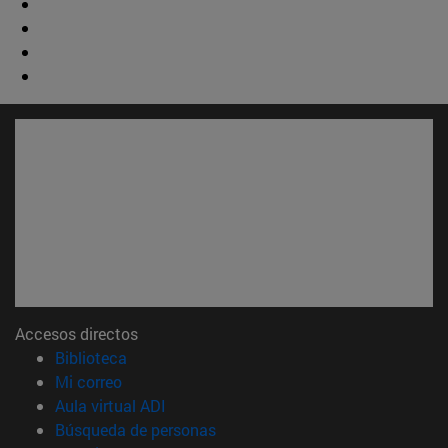
Accesos directos
(abre en nueva ventana)
Biblioteca
(abre en nueva ventana)
Mi correo
(abre en nueva ventana)
Aula virtual ADI
(abre en nueva ventana)
Búsqueda de personas