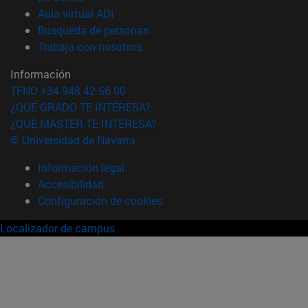
(abre en nueva ventana)
Aula virtual ADI
(abre en nueva ventana)
Búsqueda de personas
(abre en nueva ventana)
Trabaja con nosotros
Información
TFNO +34 948 42 56 00
¿QUÉ GRADO TE INTERESA?
¿QUÉ MÁSTER TE INTERESA?
© Universidad de Navarra
Información legal
Accesibilidad
Configuración de cookies
Localizador de campus