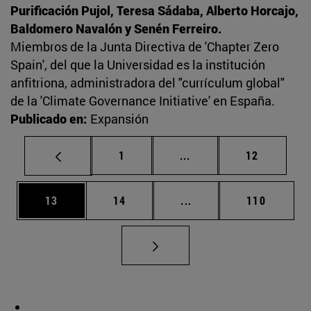
Purificación Pujol, Teresa Sádaba, Alberto Horcajo,
Baldomero Navalón y Senén Ferreiro.
Miembros de la Junta Directiva de 'Chapter Zero
Spain', del que la Universidad es la institución
anfitriona, administradora del "currículum global"
de la 'Climate Governance Initiative' en España.
Publicado en:
Expansión
Página
Páginas intermedias Us
Página
1
...
12
Página
Página
Páginas intermedias U
Página
13
14
...
110