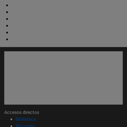
Accesos directos
(abre en nueva ventana)
Biblioteca
(abre en nueva ventana)
Mi correo