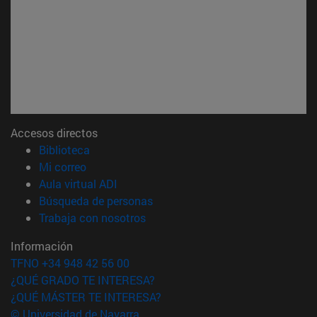
Accesos directos
(abre en nueva ventana)
Biblioteca
(abre en nueva ventana)
Mi correo
(abre en nueva ventana)
Aula virtual ADI
(abre en nueva ventana)
Búsqueda de personas
(abre en nueva ventana)
Trabaja con nosotros
Información
TFNO +34 948 42 56 00
¿QUÉ GRADO TE INTERESA?
¿QUÉ MÁSTER TE INTERESA?
© Universidad de Navarra