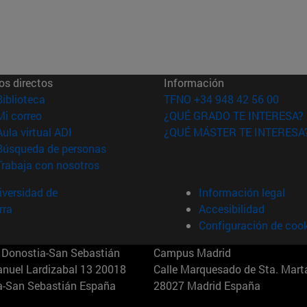
os directos
Información
(abre en nueva ventana)
Biblioteca
TFNO +34 948 42 56 00
(abre en nueva ventana)
Mi correo
¿QUÉ GRADO TE INTERESA?
(abre en nueva ventana)
Aula virtual ADI
¿QUÉ MÁSTER TE INTERESA
(abre en nueva ventana)
Búsqueda de personas
(abre en nueva ventana)
Trabaja con nosotros
versidad de
Información legal
rra
Accesibilidad
Configuración de coo
Donostia-San Sebastián
Campus Madrid
anuel Lardizabal 13 20018
Calle Marquesado de Sta. Marta
a-San Sebastián España
28027 Madrid España