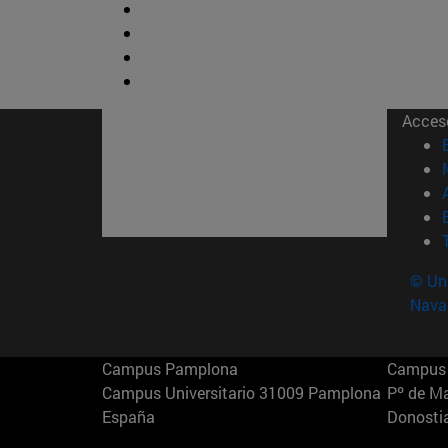
Acces
© Uni
Nava
Campus Pamplona
Campus 
Campus Universitario 31009 Pamplona
Pº de M
España
Donosti