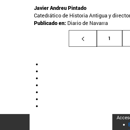
Javier Andreu Pintado
Catedrático de Historia Antigua y direct
Publicado en:
Diario de Navarra
Página
1
Acces