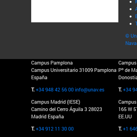
© Uni
Nava
Campus Pamplona
Campus 
Campus Universitario 31009 Pamplona
Pº de M
España
Donosti
T.
+34 948 42 56 00
info@unav.es
T.
+34 9
Campus Madrid (IESE)
Campus 
Camino del Cerro Águila 3 28023
165 W 5
Madrid España
EE.UU
T.
+34 912 11 30 00
T.
+1 64