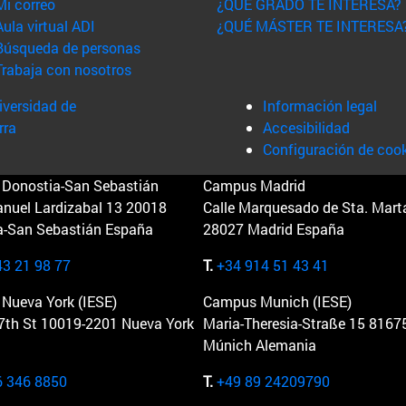
(abre en nueva ventana)
Mi correo
¿QUÉ GRADO TE INTERESA?
(abre en nueva ventana)
Aula virtual ADI
¿QUÉ MÁSTER TE INTERESA
(abre en nueva ventana)
Búsqueda de personas
(abre en nueva ventana)
Trabaja con nosotros
versidad de
Información legal
rra
Accesibilidad
Configuración de coo
Donostia-San Sebastián
Campus Madrid
anuel Lardizabal 13 20018
Calle Marquesado de Sta. Marta
a-San Sebastián España
28027 Madrid España
43 21 98 77
T.
+34 914 51 43 41
Nueva York (IESE)
Campus Munich (IESE)
7th St 10019-2201 Nueva York
Maria-Theresia-Straße 15 8167
Múnich Alemania
6 346 8850
T.
+49 89 24209790