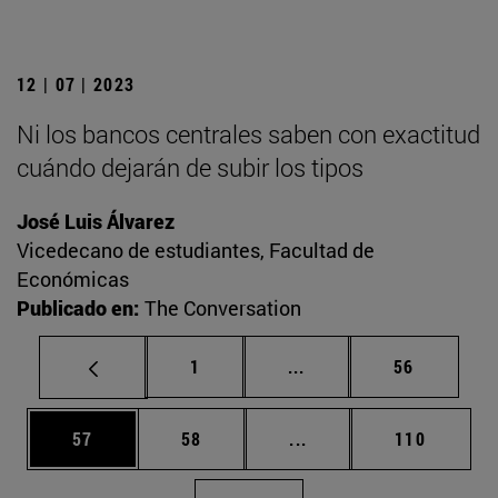
12 | 07 | 2023
Ni los bancos centrales saben con exactitud
cuándo dejarán de subir los tipos
José Luis Álvarez
Vicedecano de estudiantes, Facultad de
Económicas
Publicado en:
The Conversation
Página
Páginas intermedias Us
Página
1
...
56
Página
Página
Páginas intermedias U
Página
57
58
...
110