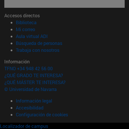
Accesos directos
(abre en nueva ventana)
Biblioteca
(abre en nueva ventana)
Mi correo
(abre en nueva ventana)
Aula virtual ADI
(abre en nueva ventana)
Búsqueda de personas
(abre en nueva ventana)
Trabaja con nosotros
Información
TFNO +34 948 42 56 00
¿QUÉ GRADO TE INTERESA?
¿QUÉ MÁSTER TE INTERESA?
© Universidad de Navarra
Información legal
Accesibilidad
Configuración de cookies
Localizador de campus