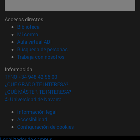
Accesos directos
(abre en nueva ventana)
Biblioteca
(abre en nueva ventana)
Mi correo
(abre en nueva ventana)
Aula virtual ADI
(abre en nueva ventana)
Búsqueda de personas
(abre en nueva ventana)
Trabaja con nosotros
Información
TFNO +34 948 42 56 00
¿QUÉ GRADO TE INTERESA?
¿QUÉ MÁSTER TE INTERESA?
© Universidad de Navarra
Información legal
Accesibilidad
Configuración de cookies
Localizador de campus