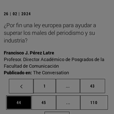
26 | 02 | 2024
¿Por fin una ley europea para ayudar a
superar los males del periodismo y su
industria?
Francisco J. Pérez Latre
Profesor. Director Académico de Posgrados de la
Facultad de Comunicación
Publicado en:
The Conversation
Página
Páginas intermedias Us
Página
1
...
43
Página
Página
Páginas intermedias U
Página
44
45
...
110