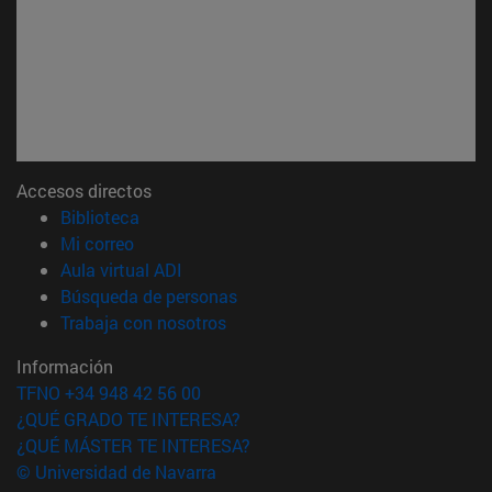
Accesos directos
(abre en nueva ventana)
Biblioteca
(abre en nueva ventana)
Mi correo
(abre en nueva ventana)
Aula virtual ADI
(abre en nueva ventana)
Búsqueda de personas
(abre en nueva ventana)
Trabaja con nosotros
Información
TFNO +34 948 42 56 00
¿QUÉ GRADO TE INTERESA?
¿QUÉ MÁSTER TE INTERESA?
© Universidad de Navarra