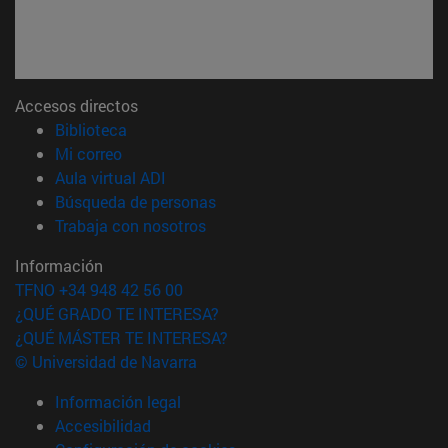
Accesos directos
(abre en nueva ventana)
Biblioteca
(abre en nueva ventana)
Mi correo
(abre en nueva ventana)
Aula virtual ADI
(abre en nueva ventana)
Búsqueda de personas
(abre en nueva ventana)
Trabaja con nosotros
Información
TFNO +34 948 42 56 00
¿QUÉ GRADO TE INTERESA?
¿QUÉ MÁSTER TE INTERESA?
© Universidad de Navarra
Información legal
Accesibilidad