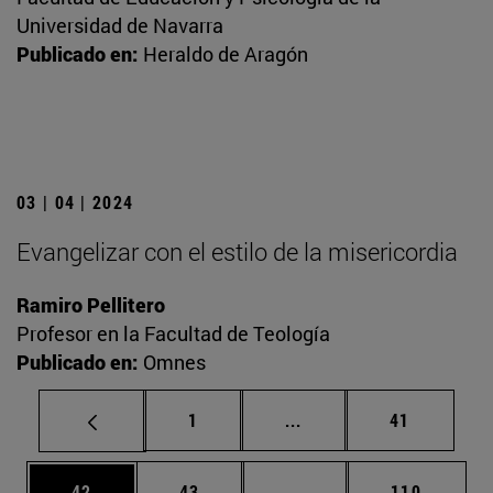
Universidad de Navarra
Publicado en:
Heraldo de Aragón
03 | 04 | 2024
Evangelizar con el estilo de la misericordia
Ramiro Pellitero
Profesor en la Facultad de Teología
Publicado en:
Omnes
Página
Páginas intermedias Us
Página
1
...
41
Página
Página
Páginas intermedias U
Página
42
43
...
110