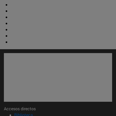
Accesos directos
(abre en nueva ventana)
Biblioteca