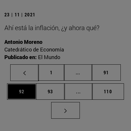
23 | 11 | 2021
Ahí está la inflación, ¿y ahora qué?
Antonio Moreno
Catedrático de Economía
Publicado en:
El Mundo
Página
Páginas intermedias Us
Página
1
...
91
Página
Página
Páginas intermedias U
Página
92
93
...
110