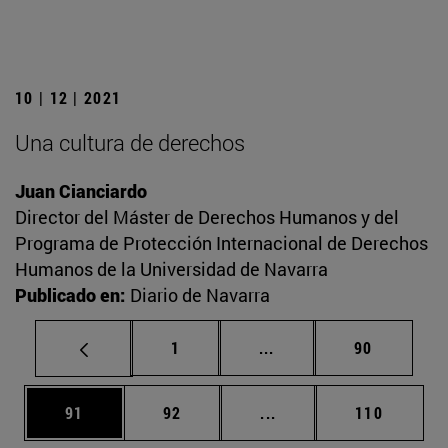
10 | 12 | 2021
Una cultura de derechos
Juan Cianciardo
Director del Máster de Derechos Humanos y del
Programa de Protección Internacional de Derechos
Humanos de la Universidad de Navarra
Publicado en:
Diario de Navarra
Página
Páginas intermedias Us
Página
1
...
90
Página
Página
Páginas intermedias U
Página
91
92
...
110