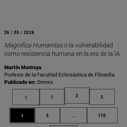
26 | 05 | 2026
Magnifica Humanitas
o la vulnerabilidad
como resistencia humana en la era de la IA
Martín Montoya
Profesor de la Facultad Eclesiástica de Filosofía
Publicado en:
Omnes
Página
2
Página
Página
1
3
Página
Página
Páginas intermedias Use
Página
4
5
...
110