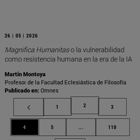
26 | 05 | 2026
Magnifica Humanitas
o la vulnerabilidad
como resistencia humana en la era de la IA
Martín Montoya
Profesor de la Facultad Eclesiástica de Filosofía
Publicado en:
Omnes
Página
2
Página
Página
1
3
Página
Página
Páginas intermedias Use
Página
4
5
...
110