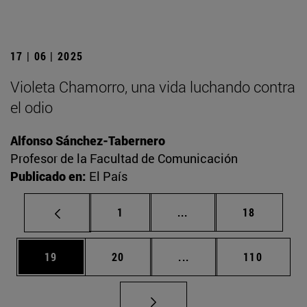
17 | 06 | 2025
Violeta Chamorro, una vida luchando contra
el odio
Alfonso Sánchez-Tabernero
Profesor de la Facultad de Comunicación
Publicado en:
El País
Página
Páginas intermedias Us
Página
1
...
18
Página
Página
Páginas intermedias U
Página
19
20
...
110