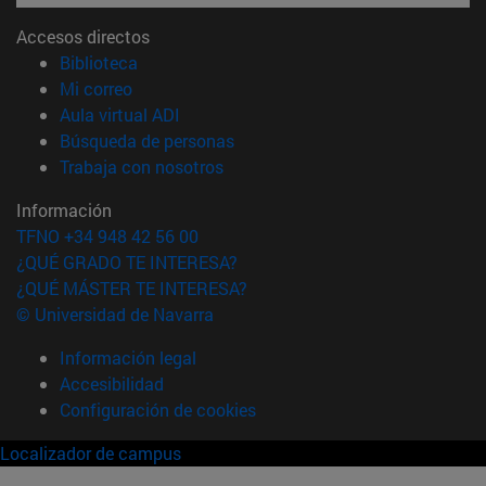
Accesos directos
(abre en nueva ventana)
Biblioteca
(abre en nueva ventana)
Mi correo
(abre en nueva ventana)
Aula virtual ADI
(abre en nueva ventana)
Búsqueda de personas
(abre en nueva ventana)
Trabaja con nosotros
Información
TFNO +34 948 42 56 00
¿QUÉ GRADO TE INTERESA?
¿QUÉ MÁSTER TE INTERESA?
© Universidad de Navarra
Información legal
Accesibilidad
Configuración de cookies
Localizador de campus