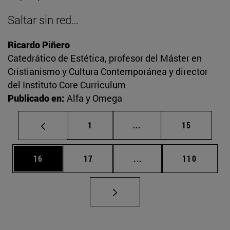
Saltar sin red…
Ricardo Piñero
Catedrático de Estética, profesor del Máster en
Cristianismo y Cultura Contemporánea y director
del Instituto Core Curriculum
Publicado en:
Alfa y Omega
Página
Páginas intermedias Us
Página
1
...
15
Página
Página
Páginas intermedias U
Página
16
17
...
110