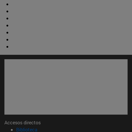
Accesos directos
(abre en nueva ventana)
Biblioteca