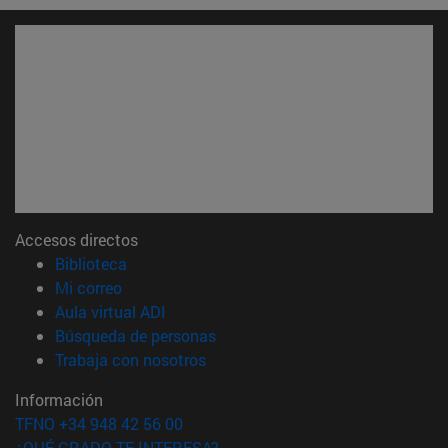
Accesos directos
(abre en nueva ventana)
Biblioteca
(abre en nueva ventana)
Mi correo
(abre en nueva ventana)
Aula virtual ADI
(abre en nueva ventana)
Búsqueda de personas
(abre en nueva ventana)
Trabaja con nosotros
Información
TFNO +34 948 42 56 00
¿QUÉ GRADO TE INTERESA?