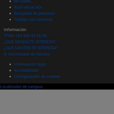
(abre en nueva ventana)
Mi correo
(abre en nueva ventana)
Aula virtual ADI
(abre en nueva ventana)
Búsqueda de personas
(abre en nueva ventana)
Trabaja con nosotros
Información
TFNO +34 948 42 56 00
¿QUÉ GRADO TE INTERESA?
¿QUÉ MÁSTER TE INTERESA?
© Universidad de Navarra
Información legal
Accesibilidad
Configuración de cookies
Localizador de campus