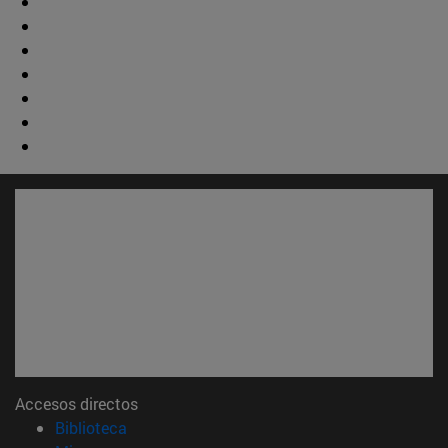
Accesos directos
(abre en nueva ventana)
Biblioteca