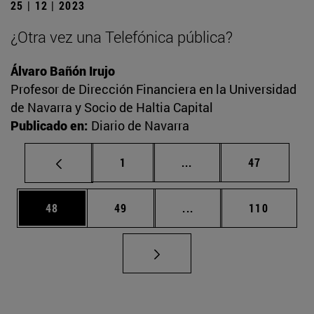
25 | 12 | 2023
¿Otra vez una Telefónica pública?
Álvaro Bañón Irujo
Profesor de Dirección Financiera en la Universidad
de Navarra y Socio de Haltia Capital
Publicado en:
Diario de Navarra
Página
Páginas intermedias Us
Página
1
...
47
Página
Página
Páginas intermedias U
Página
48
49
...
110