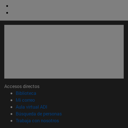
Accesos directos
(abre en nueva ventana)
Biblioteca
(abre en nueva ventana)
Mi correo
(abre en nueva ventana)
Aula virtual ADI
(abre en nueva ventana)
Búsqueda de personas
(abre en nueva ventana)
Trabaja con nosotros