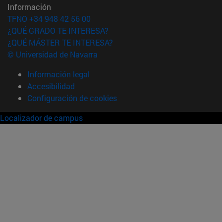
Información
TFNO +34 948 42 56 00
¿QUÉ GRADO TE INTERESA?
¿QUÉ MÁSTER TE INTERESA?
© Universidad de Navarra
Información legal
Accesibilidad
Configuración de cookies
Localizador de campus