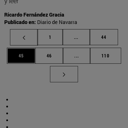
y leer
Ricardo Fernández Gracia
Publicado en:
Diario de Navarra
Página
Páginas intermedias Us
Página
1
...
44
Página
Página
Páginas intermedias U
Página
45
46
...
110