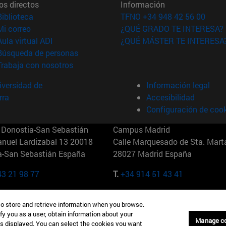
os directos
Información
(abre en nueva ventana)
Biblioteca
TFNO +34 948 42 56 00
(abre en nueva ventana)
Mi correo
¿QUÉ GRADO TE INTERESA?
(abre en nueva ventana)
Aula virtual ADI
¿QUÉ MÁSTER TE INTERESA
(abre en nueva ventana)
Búsqueda de personas
(abre en nueva ventana)
Trabaja con nosotros
versidad de
Información legal
rra
Accesibilidad
Configuración de coo
Donostia-San Sebastián
Campus Madrid
anuel Lardizabal 13 20018
Calle Marquesado de Sta. Marta
a-San Sebastián España
28027 Madrid España
43 21 98 77
T.
+34 914 51 43 41
Nueva York (IESE)
Campus Munich (IESE)
to store and retrieve information when you browse.
7th St 10019-2201 Nueva York
Maria-Theresia-Straße 15 8167
fy you as a user, obtain information about your
Múnich Alemania
Manage c
is displayed. You can select the cookies you want