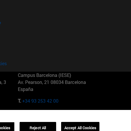
?
kies
Campus Barcelona (IESE)
, 3
Av. Pearson, 21 08034 Barcelona
España
T.
+34 93 253 42 00
Campus Sao Paulo (IESE)
5
Rua Martiniano de Carvalho, 573
01321001 Bela Vista Brasil
ookies
Reject All
Accept All Cookies