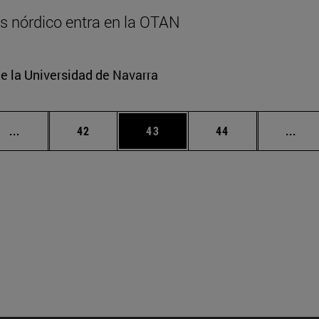
aís nórdico entra en la OTAN
e la Universidad de Navarra
Páginas intermedias Use TAB para desplazarse.
Página
Página
Página
Pági
...
42
43
44
...