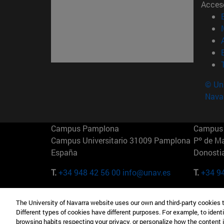
Acces
© Uni
Nava
Campus Pamplona
Campus 
Campus Universitario 31009 Pamplona
Pº de M
España
Donosti
T.
+34 948 42 56 00
info@unav.es
T.
+34 9
Campus Madrid (IESE)
Campus 
The University of Navarra website uses our own and third-party cookies 
Camino del Cerro Águila 3 28023
165 W 5
Different types of cookies have different purposes. For example, to identi
Madrid España
EE.UU
browsing habits respecting your privacy, or personalize how the content 