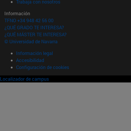
(abre en nueva ventana)
Trabaja con nosotros
Información
TFNO +34 948 42 56 00
¿QUÉ GRADO TE INTERESA?
¿QUÉ MÁSTER TE INTERESA?
© Universidad de Navarra
Información legal
Accesibilidad
Configuración de cookies
Localizador de campus