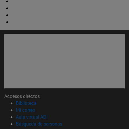
Accesos directos
(abre en nueva ventana)
Biblioteca
(abre en nueva ventana)
Mi correo
(abre en nueva ventana)
Aula virtual ADI
(abre en nueva ventana)
Búsqueda de personas