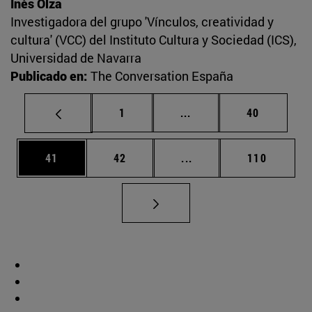
Inés Olza
Investigadora del grupo 'Vínculos, creatividad y
cultura' (VCC) del Instituto Cultura y Sociedad (ICS),
Universidad de Navarra
Publicado en:
The Conversation España
Página
Páginas intermedias Us
Página
1
...
40
Página
Página
Páginas intermedias U
Página
41
42
...
110