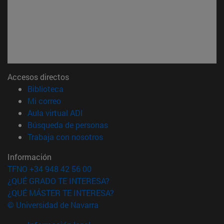
Accesos directos
(abre en nueva ventana)
Biblioteca
(abre en nueva ventana)
Mi correo
(abre en nueva ventana)
Aula virtual ADI
(abre en nueva ventana)
Búsqueda de personas
(abre en nueva ventana)
Trabaja con nosotros
Información
TFNO +34 948 42 56 00
¿QUÉ GRADO TE INTERESA?
¿QUÉ MÁSTER TE INTERESA?
© Universidad de Navarra