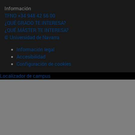
Información
TFNO +34 948 42 56 00
¿QUÉ GRADO TE INTERESA?
¿QUÉ MÁSTER TE INTERESA?
© Universidad de Navarra
Información legal
Accesibilidad
Configuración de cookies
Localizador de campus