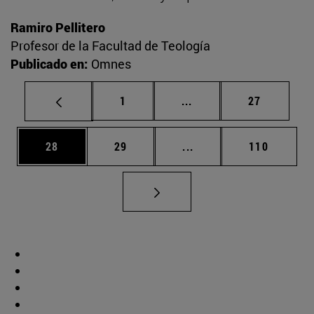
Ramiro Pellitero
Profesor de la Facultad de Teología
Publicado en:
Omnes
Página
Páginas intermedias Us
Página
1
...
27
Página
Página
Páginas intermedias U
Página
28
29
...
110