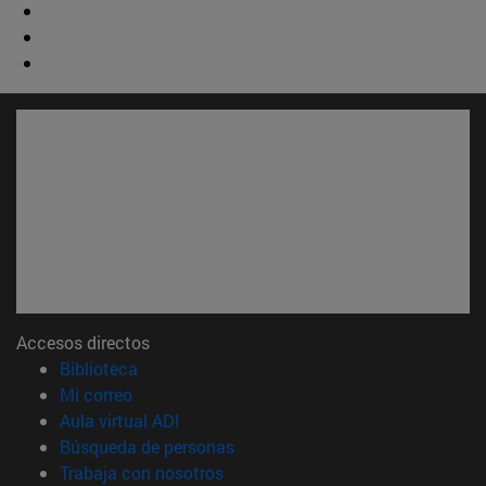
Accesos directos
(abre en nueva ventana)
Biblioteca
(abre en nueva ventana)
Mi correo
(abre en nueva ventana)
Aula virtual ADI
(abre en nueva ventana)
Búsqueda de personas
(abre en nueva ventana)
Trabaja con nosotros