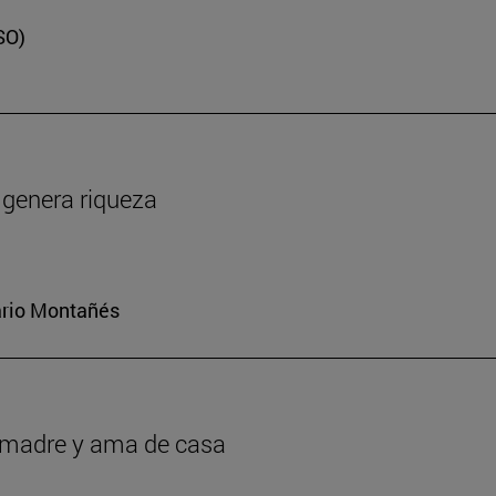
SO)
y genera riqueza
iario Montañés
r madre y ama de casa