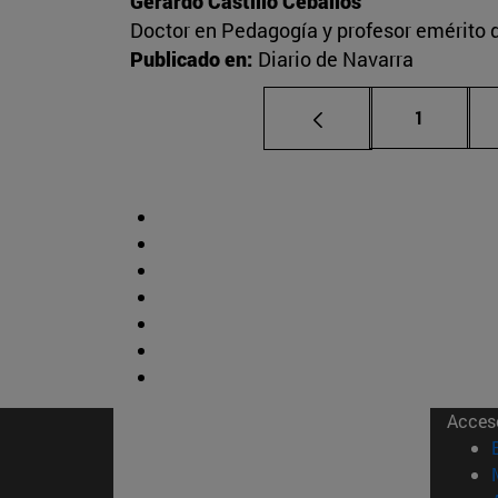
Gerardo Castillo Ceballos
Doctor en Pedagogía y profesor emérito 
Publicado en:
Diario de Navarra
Página
1
Acces