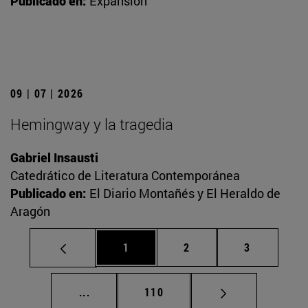
Publicado en:
Expansión
09 | 07 | 2026
Hemingway y la tragedia
Gabriel Insausti
Catedrático de Literatura Contemporánea
Publicado en:
El Diario Montañés y El Heraldo de
Aragón
Página
Página
Página
1
2
3
Páginas intermedias Use TAB para desplaz
Página
...
110