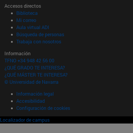
Accesos directos
(abre en nueva ventana)
Biblioteca
(abre en nueva ventana)
Mi correo
(abre en nueva ventana)
Aula virtual ADI
(abre en nueva ventana)
Búsqueda de personas
(abre en nueva ventana)
Trabaja con nosotros
Información
TFNO +34 948 42 56 00
¿QUÉ GRADO TE INTERESA?
¿QUÉ MÁSTER TE INTERESA?
© Universidad de Navarra
Información legal
Accesibilidad
Configuración de cookies
Localizador de campus