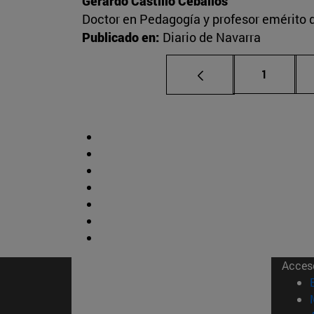
Gerardo Castillo Ceballos
Doctor en Pedagogía y profesor emérito 
Publicado en:
Diario de Navarra
Página
1
Acces