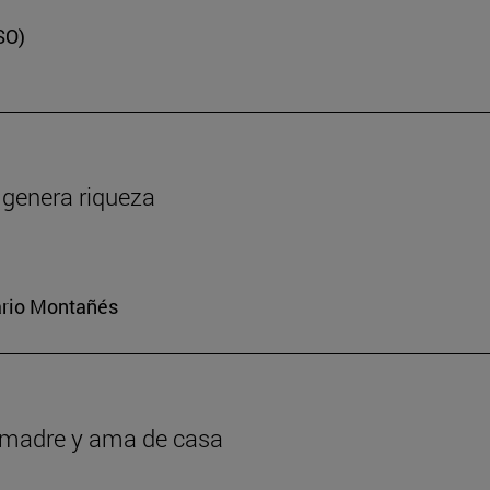
SO)
y genera riqueza
iario Montañés
r madre y ama de casa