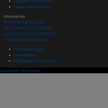
(abre en nueva ventana)
Búsqueda de personas
(abre en nueva ventana)
Trabaja con nosotros
Información
TFNO +34 948 42 56 00
¿QUÉ GRADO TE INTERESA?
¿QUÉ MÁSTER TE INTERESA?
© Universidad de Navarra
Información legal
Accesibilidad
Configuración de cookies
Localizador de campus