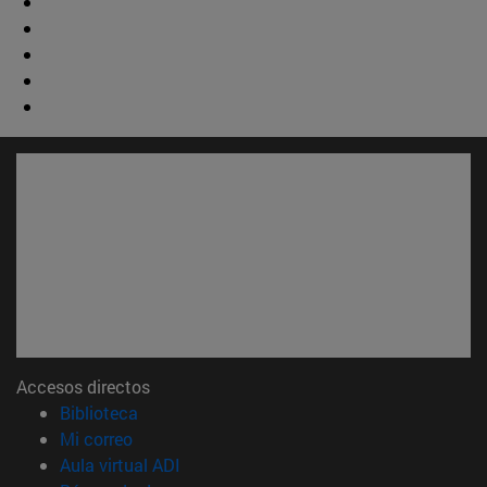
Accesos directos
(abre en nueva ventana)
Biblioteca
(abre en nueva ventana)
Mi correo
(abre en nueva ventana)
Aula virtual ADI