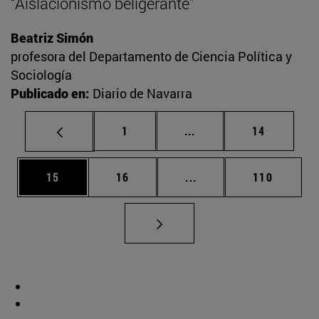
“Aislacionismo beligerante”
Beatriz Simón
profesora del Departamento de Ciencia Política y
Sociología
Publicado en:
Diario de Navarra
Página
Páginas intermedias Us
Página
1
...
14
Página
Página
Páginas intermedias U
Página
15
16
...
110