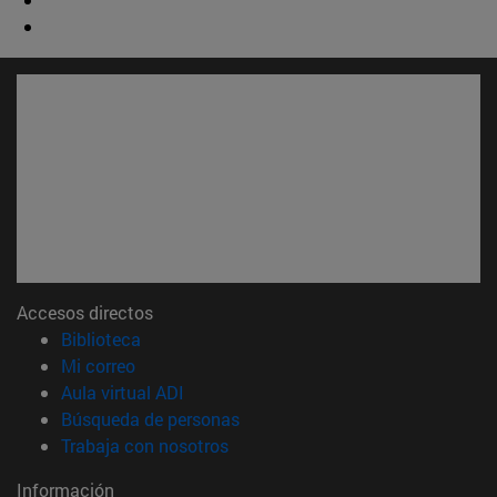
Accesos directos
(abre en nueva ventana)
Biblioteca
(abre en nueva ventana)
Mi correo
(abre en nueva ventana)
Aula virtual ADI
(abre en nueva ventana)
Búsqueda de personas
(abre en nueva ventana)
Trabaja con nosotros
Información