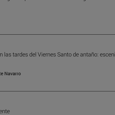
En las tardes del Viernes Santo de antaño: esce
rte Navarro
ente