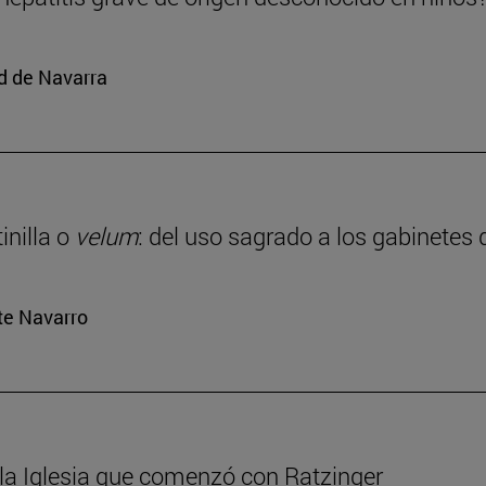
d de Navarra
inilla o
velum
: del uso sagrado a los gabinetes 
rte Navarro
 la Iglesia que comenzó con Ratzinger