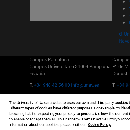
© Uni
Nava
Campus Pamplona
Campus 
Campus Universitario 31009 Pamplona
Pº de M
España
Donosti
T.
+34 948 42 56 00
info@unav.es
T.
+34 9
Campus Madrid (IESE)
Campus 
The University of Navarra website uses our own and third-party cookies 
Camino del Cerro Águila 3 28023
165 W 5
Different types of cookies have different purposes. For example, to identi
Madrid España
EE.UU
browsing habits respecting your privacy, or personalize how the content 
to enable or accept them all. This banner will remain active until you ch
T.
+34 912 11 30 00
T.
+1 64
information about our cookies, please visit our
Cookie Policy.