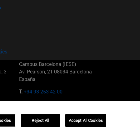
?
kies
Campus Barcelona (IESE)
, 3
Av. Pearson, 21 08034 Barcelona
España
T.
+34 93 253 42 00
Campus Sao Paulo (IESE)
5
Rua Martiniano de Carvalho, 573
01321001 Bela Vista Brasil
ookies
Reject All
Accept All Cookies
T.
+55 11 3177-8300