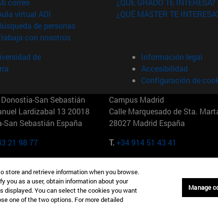
(abre en nueva ventana)
Mi correo
¿QUÉ GRADO TE INTERESA?
(abre en nueva ventana)
Aula virtual ADI
¿QUÉ MÁSTER TE INTERESA
(abre en nueva ventana)
Búsqueda de personas
(abre en nueva ventana)
Trabaja con nosotros
versidad de
Información legal
rra
Accesibilidad
Configuración de coo
Donostia-San Sebastián
Campus Madrid
anuel Lardizabal 13 20018
Calle Marquesado de Sta. Marta
a-San Sebastián España
28027 Madrid España
43 21 98 77
T.
+34 914 51 43 41
Nueva York (IESE)
Campus Munich (IESE)
to store and retrieve information when you browse.
7th St 10019-2201 Nueva York
Maria-Theresia-Straße 15 8167
fy you as a user, obtain information about your
Múnich Alemania
Manage c
is displayed. You can select the cookies you want
oose one of the two options. For more detailed
6 346 8850
T.
+49 89 24209790