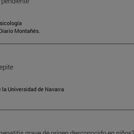
 pendiente
sicología
 Diario Montañés.
repite
e la Universidad de Navarra
epatitis grave de origen desconocido en niños