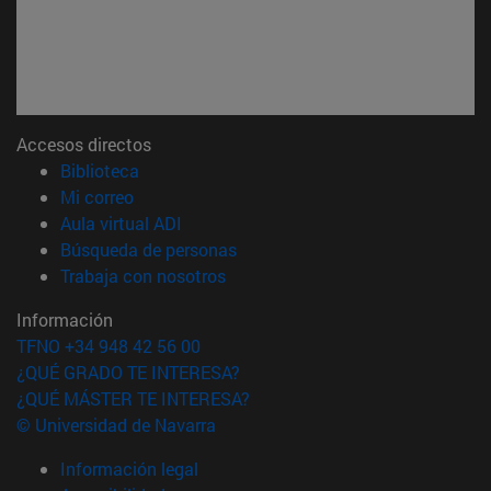
Accesos directos
(abre en nueva ventana)
Biblioteca
(abre en nueva ventana)
Mi correo
(abre en nueva ventana)
Aula virtual ADI
(abre en nueva ventana)
Búsqueda de personas
(abre en nueva ventana)
Trabaja con nosotros
Información
TFNO +34 948 42 56 00
¿QUÉ GRADO TE INTERESA?
¿QUÉ MÁSTER TE INTERESA?
© Universidad de Navarra
Información legal