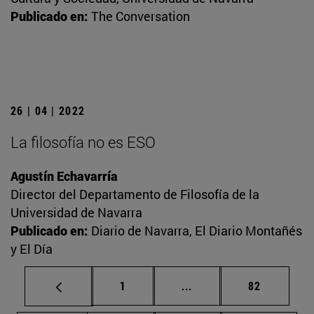
Publicado en:
The Conversation
26 | 04 | 2022
La filosofía no es ESO
Agustín Echavarría
Director del Departamento de Filosofía de la
Universidad de Navarra
Publicado en:
Diario de Navarra, El Diario Montañés
y El Día
Página
Páginas intermedias Us
Página
1
...
82