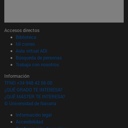
Accesos directos
(abre en nueva ventana)
Biblioteca
(abre en nueva ventana)
Mi correo
(abre en nueva ventana)
Aula virtual ADI
(abre en nueva ventana)
Búsqueda de personas
(abre en nueva ventana)
Trabaja con nosotros
Información
TFNO +34 948 42 56 00
¿QUÉ GRADO TE INTERESA?
¿QUÉ MÁSTER TE INTERESA?
© Universidad de Navarra
Información legal
Accesibilidad