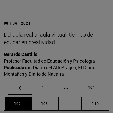
08 | 04 | 2021
Del aula real al aula virtual: tiempo de
educar en creatividad
Gerardo Castillo
Profesor Facultad de Educación y Psicología
Publicado en:
Diario del AltoAragón, El Diario
Montañés y Diario de Navarra
Página
Páginas intermedias Us
Página
1
...
101
Página
Página
Páginas intermedias 
Página
102
103
...
110