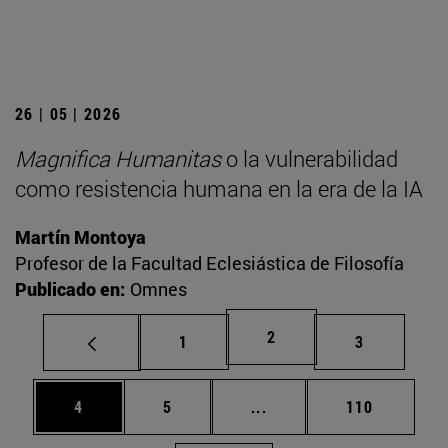
26 | 05 | 2026
Magnifica Humanitas
o la vulnerabilidad
como resistencia humana en la era de la IA
Martín Montoya
Profesor de la Facultad Eclesiástica de Filosofía
Publicado en:
Omnes
Página
2
Página
Página
1
3
Página
Página
Páginas intermedias Use
Página
4
5
...
110