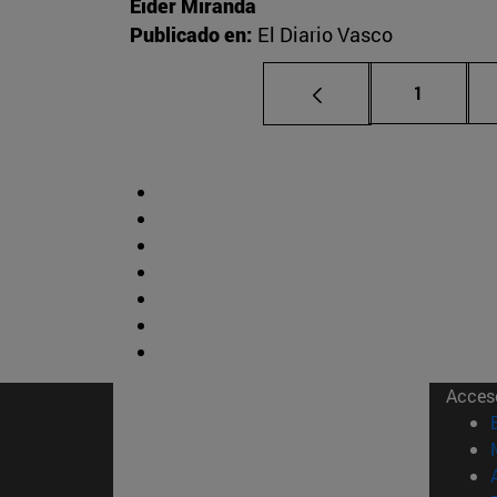
Eider Miranda
Publicado en:
El Diario Vasco
Página
1
Acces