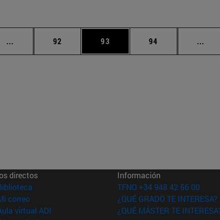
Páginas intermedias Use TAB para desplazarse.
Página
Página
Página
Pági
...
92
93
94
...
os directos
Información
(abre en nueva ventana)
Biblioteca
TFNO +34 948 42 56 00
(abre en nueva ventana)
Mi correo
¿QUÉ GRADO TE INTERESA?
(abre en nueva ventana)
Aula virtual ADI
¿QUÉ MÁSTER TE INTERESA