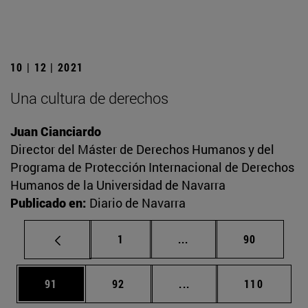
10 | 12 | 2021
Una cultura de derechos
Juan Cianciardo
Director del Máster de Derechos Humanos y del
Programa de Protección Internacional de Derechos
Humanos de la Universidad de Navarra
Publicado en:
Diario de Navarra
Página
Páginas intermedias Us
Página
1
...
90
Página
Página
Páginas intermedias U
Página
91
92
...
110