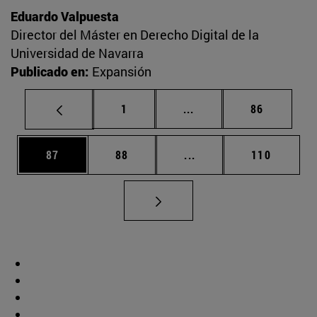
Eduardo Valpuesta
Director del Máster en Derecho Digital de la
Universidad de Navarra
Publicado en:
Expansión
Página
Páginas intermedias Us
Página
1
...
86
Página
Página
Páginas intermedias U
Página
87
88
...
110