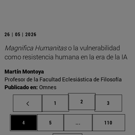
26 | 05 | 2026
Magnifica Humanitas
o la vulnerabilidad
como resistencia humana en la era de la IA
Martín Montoya
Profesor de la Facultad Eclesiástica de Filosofía
Publicado en:
Omnes
Página
2
Página
Página
1
3
Página
Página
Páginas intermedias Use
Página
4
5
...
110