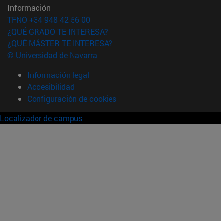
Información
TFNO +34 948 42 56 00
¿QUÉ GRADO TE INTERESA?
¿QUÉ MÁSTER TE INTERESA?
© Universidad de Navarra
Información legal
Accesibilidad
Configuración de cookies
Localizador de campus