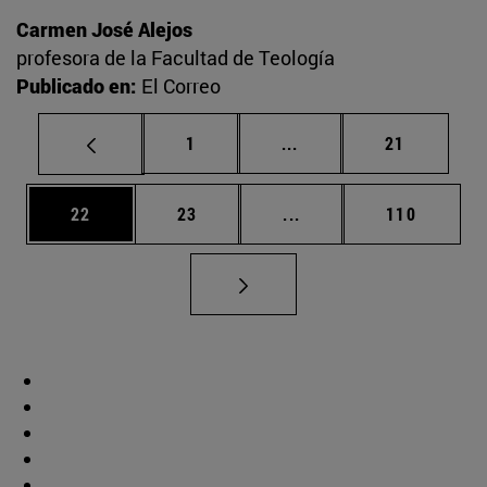
Carmen José Alejos
profesora de la Facultad de Teología
Publicado en:
El Correo
Página
Páginas intermedias Us
Página
1
...
21
Página
Página
Páginas intermedias U
Página
22
23
...
110