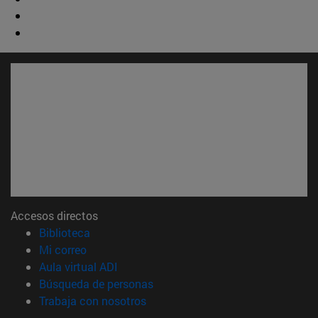
Accesos directos
(abre en nueva ventana)
Biblioteca
(abre en nueva ventana)
Mi correo
(abre en nueva ventana)
Aula virtual ADI
(abre en nueva ventana)
Búsqueda de personas
(abre en nueva ventana)
Trabaja con nosotros