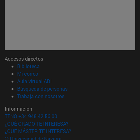
Accesos directos
(abre en nueva ventana)
Biblioteca
(abre en nueva ventana)
Mi correo
(abre en nueva ventana)
Aula virtual ADI
(abre en nueva ventana)
Búsqueda de personas
(abre en nueva ventana)
Trabaja con nosotros
Información
TFNO +34 948 42 56 00
¿QUÉ GRADO TE INTERESA?
¿QUÉ MÁSTER TE INTERESA?
© Universidad de Navarra