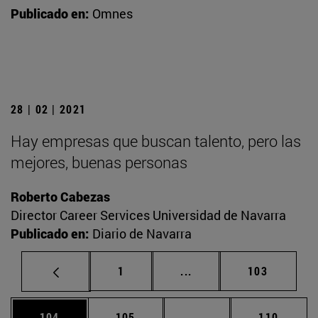
Publicado en:
Omnes
28 | 02 | 2021
Hay empresas que buscan talento, pero las
mejores, buenas personas
Roberto Cabezas
Director Career Services Universidad de Navarra
Publicado en:
Diario de Navarra
Página
Páginas intermedias Us
Página
1
...
103
Página
Página
Páginas intermedias 
Página
104
105
...
110