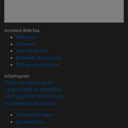
Accesos directos
(abre en nueva ventana)
Biblioteca
(abre en nueva ventana)
Mi correo
(abre en nueva ventana)
Aula virtual ADI
(abre en nueva ventana)
Búsqueda de personas
(abre en nueva ventana)
Trabaja con nosotros
Información
TFNO +34 948 42 56 00
¿QUÉ GRADO TE INTERESA?
¿QUÉ MÁSTER TE INTERESA?
© Universidad de Navarra
Información legal
Accesibilidad