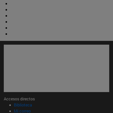
Accesos directos
(abre en nueva ventana)
Biblioteca
(abre en nueva ventana)
Mi correo