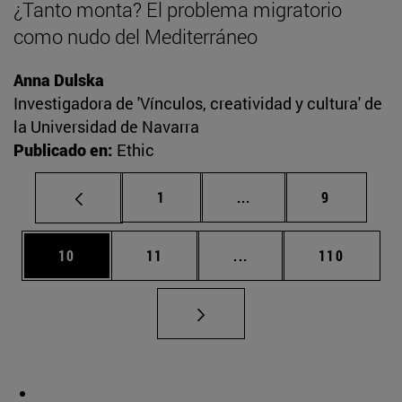
¿Tanto monta? El problema migratorio
como nudo del Mediterráneo
Anna Dulska
Investigadora de 'Vínculos, creatividad y cultura' de
la Universidad de Navarra
Publicado en:
Ethic
Página
Páginas intermedias U
Página
1
...
9
Página
Página
Páginas intermedias U
Página
10
11
...
110