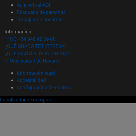
(abre en nueva ventana)
Aula virtual ADI
(abre en nueva ventana)
Búsqueda de personas
(abre en nueva ventana)
Trabaja con nosotros
Información
TFNO +34 948 42 56 00
¿QUÉ GRADO TE INTERESA?
¿QUÉ MÁSTER TE INTERESA?
© Universidad de Navarra
Información legal
Accesibilidad
Configuración de cookies
Localizador de campus