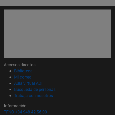
Accesos directos
(abre en nueva ventana)
Biblioteca
(abre en nueva ventana)
Mi correo
(abre en nueva ventana)
Aula virtual ADI
(abre en nueva ventana)
Búsqueda de personas
(abre en nueva ventana)
Trabaja con nosotros
Información
TFNO +34 948 42 56 00