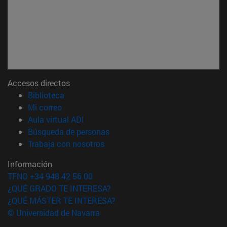
Accesos directos
(abre en nueva ventana)
Biblioteca
(abre en nueva ventana)
Mi correo
(abre en nueva ventana)
Aula virtual ADI
(abre en nueva ventana)
Búsqueda de personas
(abre en nueva ventana)
Trabaja con nosotros
Información
TFNO +34 948 42 56 00
¿QUÉ GRADO TE INTERESA?
¿QUÉ MÁSTER TE INTERESA?
© Universidad de Navarra