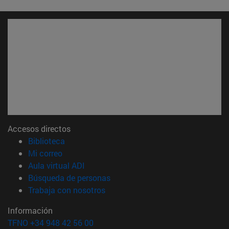
Accesos directos
(abre en nueva ventana)
Biblioteca
(abre en nueva ventana)
Mi correo
(abre en nueva ventana)
Aula virtual ADI
(abre en nueva ventana)
Búsqueda de personas
(abre en nueva ventana)
Trabaja con nosotros
Información
TFNO +34 948 42 56 00