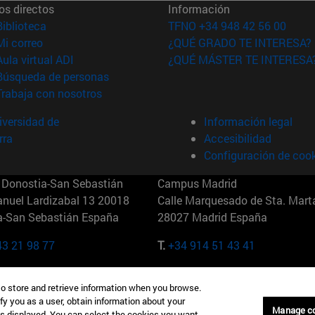
os directos
Información
(abre en nueva ventana)
Biblioteca
TFNO +34 948 42 56 00
(abre en nueva ventana)
Mi correo
¿QUÉ GRADO TE INTERESA?
(abre en nueva ventana)
Aula virtual ADI
¿QUÉ MÁSTER TE INTERESA
(abre en nueva ventana)
Búsqueda de personas
(abre en nueva ventana)
Trabaja con nosotros
versidad de
Información legal
rra
Accesibilidad
Configuración de coo
Donostia-San Sebastián
Campus Madrid
anuel Lardizabal 13 20018
Calle Marquesado de Sta. Marta
a-San Sebastián España
28027 Madrid España
43 21 98 77
T.
+34 914 51 43 41
Nueva York (IESE)
Campus Munich (IESE)
to store and retrieve information when you browse.
7th St 10019-2201 Nueva York
Maria-Theresia-Straße 15 8167
fy you as a user, obtain information about your
Múnich Alemania
Manage c
is displayed. You can select the cookies you want