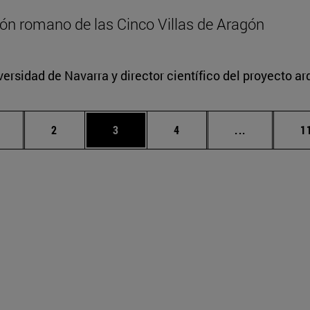
zón romano de las Cinco Villas de Aragón
versidad de Navarra y director científico del proyecto a
ágina
Página
Página
Página
Páginas int
P
2
3
4
...
1