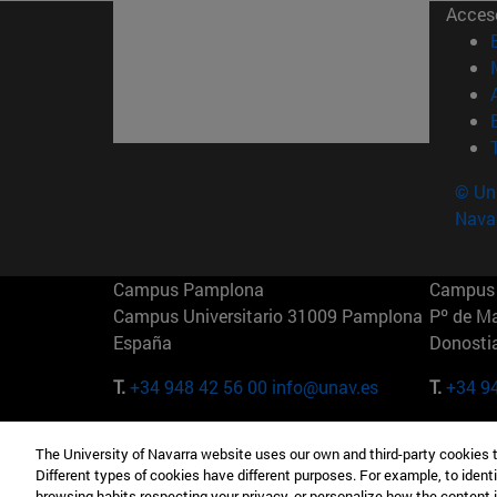
Acces
© Uni
Nava
Campus Pamplona
Campus 
Campus Universitario 31009 Pamplona
Pº de M
España
Donosti
T.
+34 948 42 56 00
info@unav.es
T.
+34 9
Campus Madrid (IESE)
Campus 
The University of Navarra website uses our own and third-party cookies 
Camino del Cerro Águila 3 28023
165 W 5
Different types of cookies have different purposes. For example, to identi
Madrid España
EE.UU
browsing habits respecting your privacy, or personalize how the content 