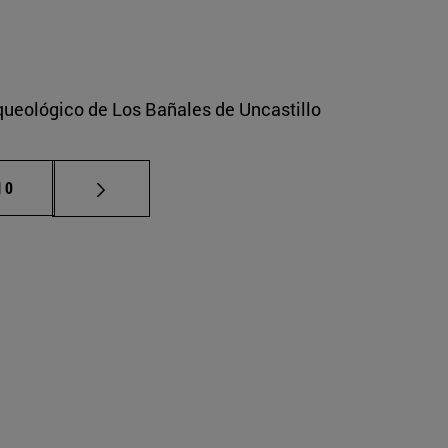
rqueológico de Los Bañales de Uncastillo
ermedias Use TAB para desplazarse.
ágina
10