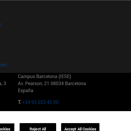
?
kies
Campus Barcelona (IESE)
, 3
Av. Pearson, 21 08034 Barcelona
España
T.
+34 93 253 42 00
Campus Sao Paulo (IESE)
5
Rua Martiniano de Carvalho, 573
01321001 Bela Vista Brasil
ookies
Reject All
Accept All Cookies