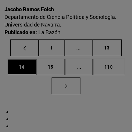
Jacobo Ramos Folch
Departamento de Ciencia Política y Sociología.
Universidad de Navarra.
Publicado en:
La Razón
Página
Páginas intermedias Us
Página
1
...
13
Página
Página
Páginas intermedias U
Página
14
15
...
110