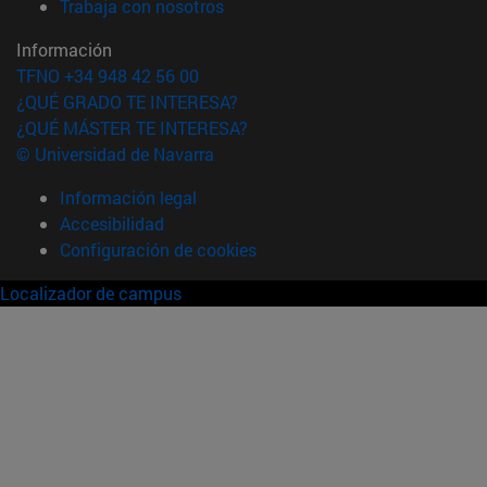
(abre en nueva ventana)
Trabaja con nosotros
Información
TFNO +34 948 42 56 00
¿QUÉ GRADO TE INTERESA?
¿QUÉ MÁSTER TE INTERESA?
© Universidad de Navarra
Información legal
Accesibilidad
Configuración de cookies
Localizador de campus