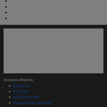
Accesos directos
(abre en nueva ventana)
Biblioteca
(abre en nueva ventana)
Mi correo
(abre en nueva ventana)
Aula virtual ADI
(abre en nueva ventana)
Búsqueda de personas