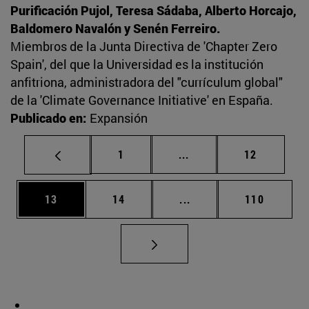
Purificación Pujol, Teresa Sádaba, Alberto Horcajo,
Baldomero Navalón y Senén Ferreiro.
Miembros de la Junta Directiva de 'Chapter Zero
Spain', del que la Universidad es la institución
anfitriona, administradora del "currículum global"
de la 'Climate Governance Initiative' en España.
Publicado en:
Expansión
Página
Páginas intermedias Us
Página
1
...
12
Página
Página
Páginas intermedias U
Página
13
14
...
110