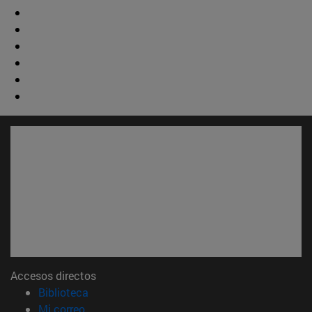
Accesos directos
(abre en nueva ventana)
Biblioteca
(abre en nueva ventana)
Mi correo