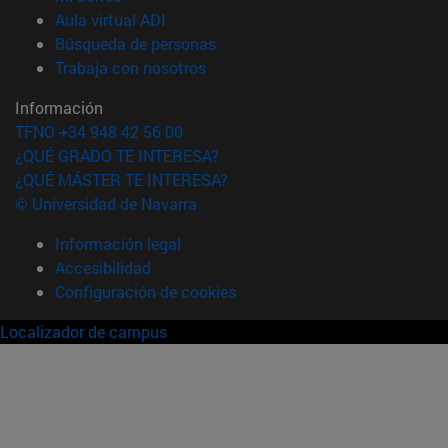
(abre en nueva ventana)
Aula virtual ADI
(abre en nueva ventana)
Búsqueda de personas
(abre en nueva ventana)
Trabaja con nosotros
Información
TFNO +34 948 42 56 00
¿QUÉ GRADO TE INTERESA?
¿QUÉ MÁSTER TE INTERESA?
© Universidad de Navarra
Información legal
Accesibilidad
Configuración de cookies
Localizador de campus