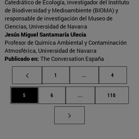
Catedrático de Ecología, investigador del Instituto
de Biodiversidad y Medioambiente (BIOMA) y
responsable de investigación del Museo de
Ciencias, Universidad de Navarra
Jesús Miguel Santamaría Ulecia
Profesor de Química Ambiental y Contaminación
Atmosférica, Universidad de Navarra
Publicado en:
The Conversation España
Página
Páginas intermedias U
Página
1
...
4
Página
Página
Páginas intermedias Use
Página
5
6
...
110