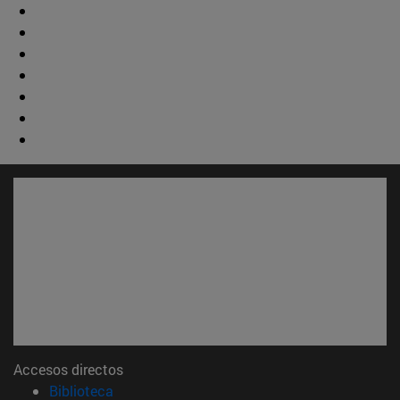
Accesos directos
(abre en nueva ventana)
Biblioteca