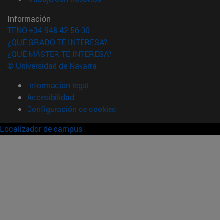
Información
TFNO +34 948 42 56 00
¿QUÉ GRADO TE INTERESA?
¿QUÉ MÁSTER TE INTERESA?
© Universidad de Navarra
Información legal
Accesibilidad
Configuración de cookies
Localizador de campus