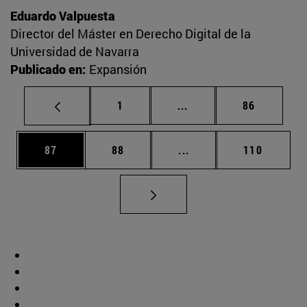
Eduardo Valpuesta
Director del Máster en Derecho Digital de la
Universidad de Navarra
Publicado en:
Expansión
Página
Páginas intermedias Us
Página
1
...
86
Página
Página
Páginas intermedias U
Página
87
88
...
110