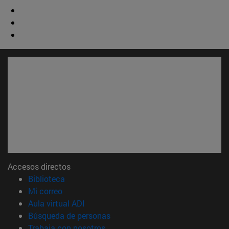
Accesos directos
(abre en nueva ventana)
Biblioteca
(abre en nueva ventana)
Mi correo
(abre en nueva ventana)
Aula virtual ADI
(abre en nueva ventana)
Búsqueda de personas
(abre en nueva ventana)
Trabaja con nosotros