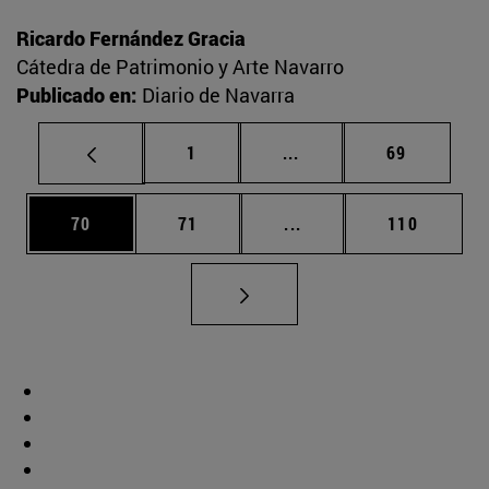
Ricardo Fernández Gracia
Cátedra de Patrimonio y Arte Navarro
Publicado en:
Diario de Navarra
Página
Páginas intermedias Us
Página
1
...
69
Página
Página
Páginas intermedias U
Página
70
71
...
110