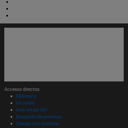
Accesos directos
(abre en nueva ventana)
Biblioteca
(abre en nueva ventana)
Mi correo
(abre en nueva ventana)
Aula virtual ADI
(abre en nueva ventana)
Búsqueda de personas
(abre en nueva ventana)
Trabaja con nosotros