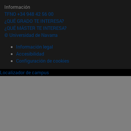
Información
TFNO +34 948 42 56 00
¿QUÉ GRADO TE INTERESA?
¿QUÉ MÁSTER TE INTERESA?
© Universidad de Navarra
Información legal
Accesibilidad
Configuración de cookies
Localizador de campus